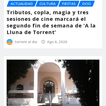
ACTUALIDAD
CULTURA
FIESTAS
OCIO
Tributos, copla, magia y tres
sesiones de cine marcará el
segundo fin de semana de ‘A la
Lluna de Torrent’
torrent al dia
Ago 6, 2026