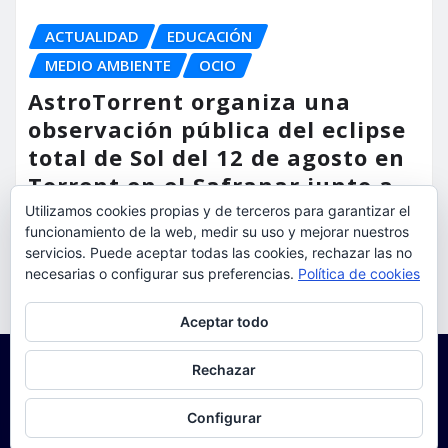
ACTUALIDAD
EDUCACIÓN
MEDIO AMBIENTE
OCIO
AstroTorrent organiza una
observación pública del eclipse
total de Sol del 12 de agosto en
Torrent en el Safranar junto a
las vías del AVE
Utilizamos cookies propias y de terceros para garantizar el
funcionamiento de la web, medir su uso y mejorar nuestros
servicios. Puede aceptar todas las cookies, rechazar las no
torrent al dia
Ago 5, 2026
necesarias o configurar sus preferencias.
Política de cookies
Privacidad y cookies: este sitio usa cookies. Si continúas navegando
Aceptar todo
por él, aceptas su uso.
Para obtener más información, incluido cómo gestionar las cookies,
Rechazar
consulta:
Política de cookies
Configurar