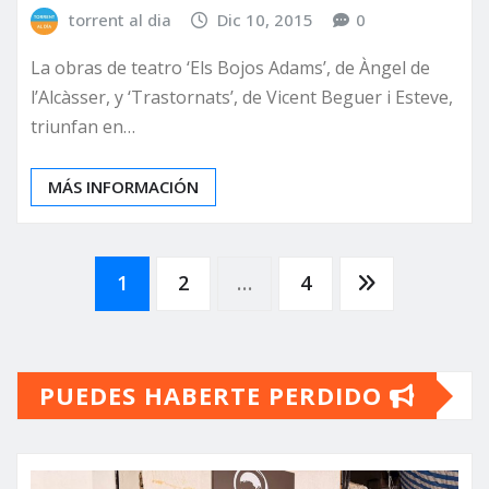
torrent al dia
Dic 10, 2015
0
La obras de teatro ‘Els Bojos Adams’, de Àngel de
l’Alcàsser, y ‘Trastornats’, de Vicent Beguer i Esteve,
triunfan en…
MÁS INFORMACIÓN
Paginación
1
2
…
4
de
PUEDES HABERTE PERDIDO
entradas