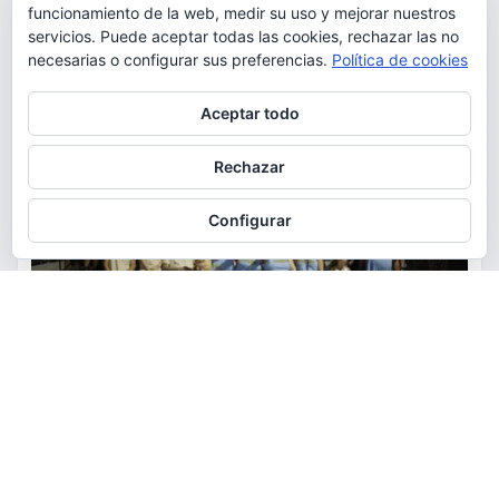
funcionamiento de la web, medir su uso y mejorar nuestros
servicios. Puede aceptar todas las cookies, rechazar las no
necesarias o configurar sus preferencias.
Política de cookies
Privacidad y cookies: este sitio usa cookies. Si continúas navegando
Aceptar todo
por él, aceptas su uso.
Para obtener más información, incluido cómo gestionar las cookies,
Rechazar
consulta:
Política de cookies
Configurar
ACTUALIDAD
FIESTAS
OCIO
Los vecinos de El Pantano se
reúnen alrededor de las paellas