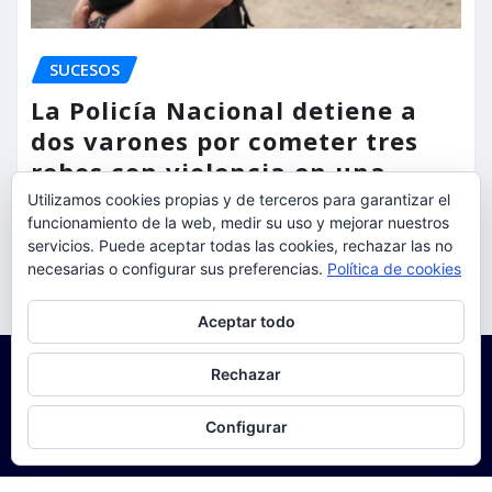
SUCESOS
La Policía Nacional detiene a
dos varones por cometer tres
robos con violencia en una
misma mañana
Utilizamos cookies propias y de terceros para garantizar el
funcionamiento de la web, medir su uso y mejorar nuestros
torrent al dia
Ago 7, 2026
servicios. Puede aceptar todas las cookies, rechazar las no
necesarias o configurar sus preferencias.
Política de cookies
Privacidad y cookies: este sitio usa cookies. Si continúas navegando
Aceptar todo
por él, aceptas su uso.
Para obtener más información, incluido cómo gestionar las cookies,
Rechazar
consulta:
Política de cookies
Configurar
Copyright © 2025 | Funciona con
WordPress
|
Seattle