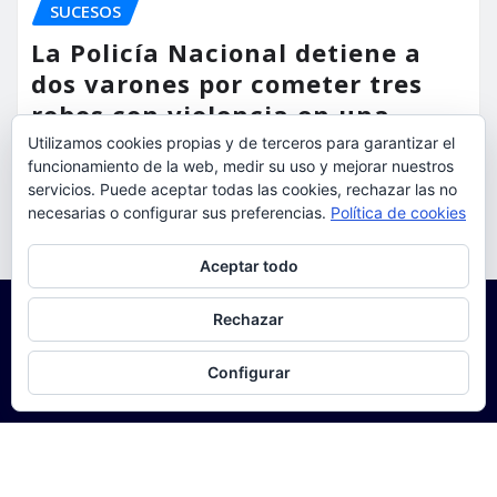
SUCESOS
La Policía Nacional detiene a
dos varones por cometer tres
robos con violencia en una
misma mañana
Utilizamos cookies propias y de terceros para garantizar el
funcionamiento de la web, medir su uso y mejorar nuestros
servicios. Puede aceptar todas las cookies, rechazar las no
torrent al dia
Ago 7, 2026
necesarias o configurar sus preferencias.
Política de cookies
Privacidad y cookies: este sitio usa cookies. Si continúas navegando
Aceptar todo
por él, aceptas su uso.
Para obtener más información, incluido cómo gestionar las cookies,
Rechazar
consulta:
Política de cookies
Configurar
Copyright © 2025 | Funciona con
WordPress
|
Seattle
News
de
ThemeArile