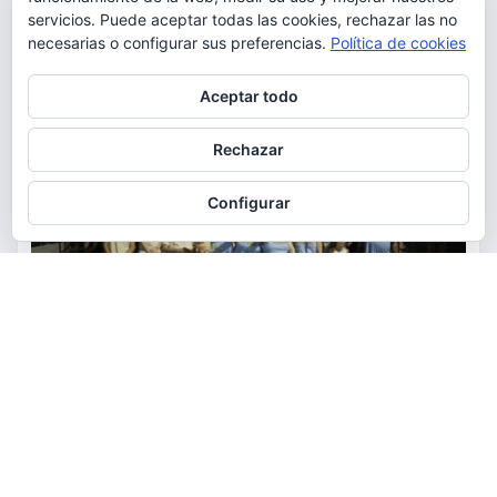
servicios. Puede aceptar todas las cookies, rechazar las no
necesarias o configurar sus preferencias.
Política de cookies
Privacidad y cookies: este sitio usa cookies. Si continúas navegando
Aceptar todo
por él, aceptas su uso.
Para obtener más información, incluido cómo gestionar las cookies,
Rechazar
consulta:
Política de cookies
Configurar
ACTUALIDAD
FIESTAS
OCIO
Los vecinos de El Pantano se
reúnen alrededor de las paellas
para celebrar sus fiestas