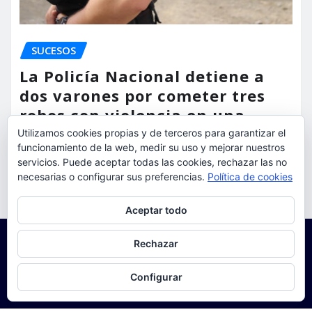
SUCESOS
La Policía Nacional detiene a
dos varones por cometer tres
robos con violencia en una
misma mañana
Utilizamos cookies propias y de terceros para garantizar el
funcionamiento de la web, medir su uso y mejorar nuestros
torrent al dia
Ago 7, 2026
servicios. Puede aceptar todas las cookies, rechazar las no
necesarias o configurar sus preferencias.
Política de cookies
Privacidad y cookies: este sitio usa cookies. Si continúas navegando
Aceptar todo
por él, aceptas su uso.
Para obtener más información, incluido cómo gestionar las cookies,
Rechazar
consulta:
Política de cookies
Configurar