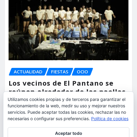
ACTUALIDAD
FIESTAS
OCIO
Los vecinos de El Pantano se
reúnen alrededor de las paellas
para celebrar sus fiestas
Utilizamos cookies propias y de terceros para garantizar el
funcionamiento de la web, medir su uso y mejorar nuestros
torrent al dia
Ago 9, 2026
servicios. Puede aceptar todas las cookies, rechazar las no
necesarias o configurar sus preferencias.
Política de cookies
Privacidad y cookies: este sitio usa cookies. Si continúas navegando
Aceptar todo
por él, aceptas su uso.