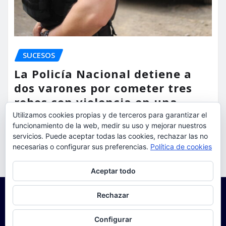
SUCESOS
La Policía Nacional detiene a
dos varones por cometer tres
robos con violencia en una
misma mañana
Utilizamos cookies propias y de terceros para garantizar el
funcionamiento de la web, medir su uso y mejorar nuestros
torrent al dia
Ago 7, 2026
servicios. Puede aceptar todas las cookies, rechazar las no
necesarias o configurar sus preferencias.
Política de cookies
Privacidad y cookies: este sitio usa cookies. Si continúas navegando
Aceptar todo
por él, aceptas su uso.
Para obtener más información, incluido cómo gestionar las cookies,
Rechazar
consulta:
Política de cookies
Configurar