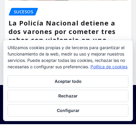
SUCESOS
La Policía Nacional detiene a
dos varones por cometer tres
robos con violencia en una
misma mañana
Utilizamos cookies propias y de terceros para garantizar el
funcionamiento de la web, medir su uso y mejorar nuestros
torrent al dia
Ago 7, 2026
servicios. Puede aceptar todas las cookies, rechazar las no
necesarias o configurar sus preferencias.
Política de cookies
Privacidad y cookies: este sitio usa cookies. Si continúas navegando
Aceptar todo
por él, aceptas su uso.
Para obtener más información, incluido cómo gestionar las cookies,
Rechazar
consulta:
Política de cookies
Configurar
Copyright © 2025 | Funciona con
WordPress
|
Seattle
News
de
ThemeArile