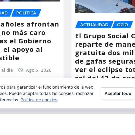
DAD
POLÍTICA
pañoles afrontan
ACTUALIDAD
OCIO
ano más caro
El Grupo Social
as el Gobierno
reparte de man
 el apoyo al
gratuita dos mil
tible
de gafas segura
ver el eclipse to
 al dia
Ago 5, 2026
sol del 12 de ag
ros para garantizar el funcionamiento de la web,
torrent al dia
Ago
Aceptar todo
l, aceptas su uso.
cios. Puede aceptar todas las cookies, rechazar
eferencias.
Política de cookies
ulta:
Política de cookies