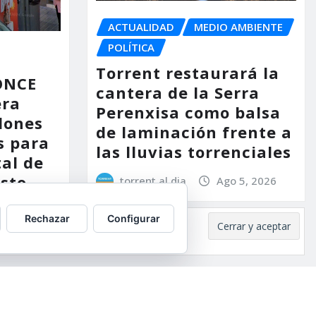
ACTUALIDAD
MEDIO AMBIENTE
POLÍTICA
Torrent restaurará la
 ONCE
cantera de la Serra
era
Perenxisa como balsa
lones
de laminación frente a
s para
las lluvias torrenciales
tal de
osto
torrent al dia
Ago 5, 2026
 5, 2026
Rechazar
Configurar