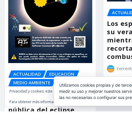
ACTUALI
Los es
su ver
mientr
recorta
combus
torrent
ACTUALIDAD
EDUCACIÓN
MEDIO AMBIENTE
OCIO
Utilizamos cookies propias y de terce
Privacidad y cookies: este sitio usa cookies. Si continúas navegando por é
medir su uso y mejorar nuestros servi
AstroTorrent organiza
las no necesarias o configurar sus pr
una observación
Para obtener más información, incluido cómo gestionar las cookies, cons
pública del eclipse
total de Sol del 12 de
agosto en Torrent en el