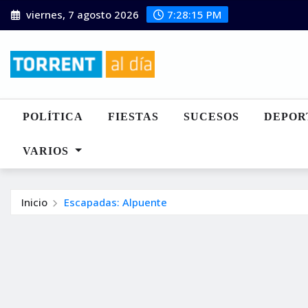
Saltar
viernes, 7 agosto 2026
7:28:15 PM
al
contenido
POLÍTICA
FIESTAS
SUCESOS
DEPOR
VARIOS
Inicio
Escapadas: Alpuente