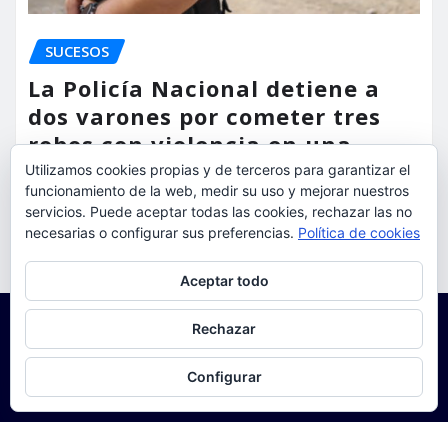
SUCESOS
La Policía Nacional detiene a
dos varones por cometer tres
robos con violencia en una
misma mañana
Utilizamos cookies propias y de terceros para garantizar el
funcionamiento de la web, medir su uso y mejorar nuestros
torrent al dia
Ago 7, 2026
servicios. Puede aceptar todas las cookies, rechazar las no
necesarias o configurar sus preferencias.
Política de cookies
Privacidad y cookies: este sitio usa cookies. Si continúas navegando
Aceptar todo
por él, aceptas su uso.
Para obtener más información, incluido cómo gestionar las cookies,
Rechazar
consulta:
Política de cookies
Configurar
Copyright © 2025 | Funciona con
WordPress
|
Seattle