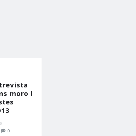
trevista
ns moro i
estes
013
a
0