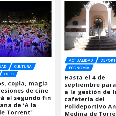
ACTUALIDAD
DEPORT
DAD
CULTURA
ECONOMÍA
OCIO
Hasta el 4 de
os, copla, magia
septiembre para
sesiones de cine
a la gestión de l
á el segundo fin
cafetería del
ana de ‘A la
Polideportivo A
de Torrent’
Medina de Torre