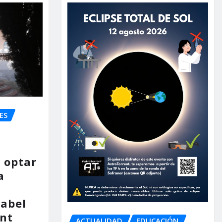
ES
 optar
a
nabel
nt
ACTUALIDAD
EDUCACIÓN