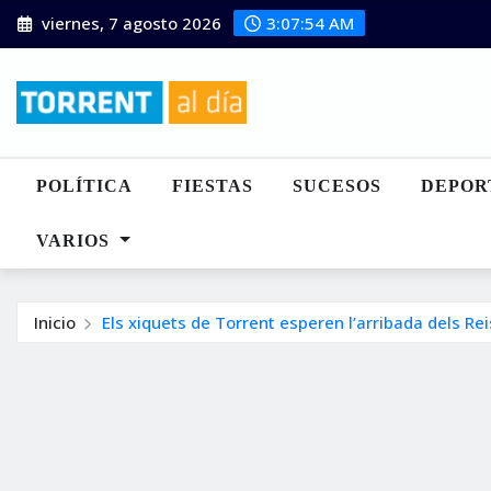
Saltar
viernes, 7 agosto 2026
3:07:55 AM
al
contenido
POLÍTICA
FIESTAS
SUCESOS
DEPOR
VARIOS
Inicio
Els xiquets de Torrent esperen l’arribada dels Re