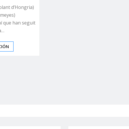
olant d’Hongria)
Omeyes)
í que han seguit
la…
CIÓN