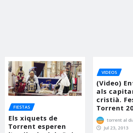
VIDEOS
(Video) En
als capita
cristià. F
Torrent 2
FIESTAS
Els xiquets de
torrent al di
Torrent esperen
Jul 23, 2013