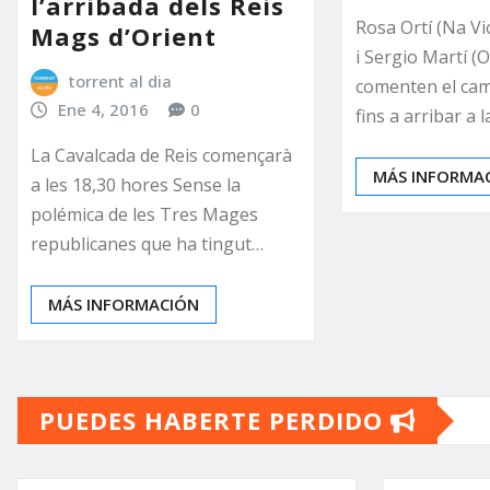
l’arribada dels Reis
Rosa Ortí (Na Vi
Mags d’Orient
i Sergio Martí (
torrent al dia
comenten el cam
Ene 4, 2016
0
fins a arribar a 
La Cavalcada de Reis començarà
MÁS INFORMA
a les 18,30 hores Sense la
polémica de les Tres Mages
republicanes que ha tingut…
MÁS INFORMACIÓN
PUEDES HABERTE PERDIDO