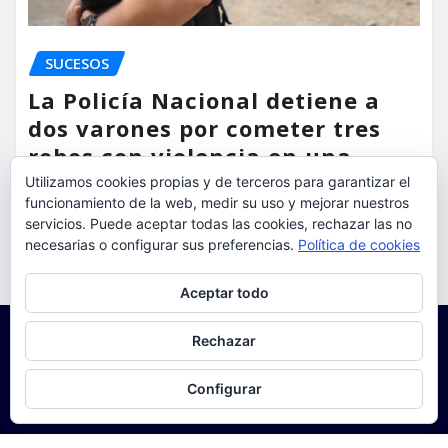
SUCESOS
La Policía Nacional detiene a
dos varones por cometer tres
robos con violencia en una
misma mañana
Utilizamos cookies propias y de terceros para garantizar el
funcionamiento de la web, medir su uso y mejorar nuestros
torrent al dia
Ago 7, 2026
servicios. Puede aceptar todas las cookies, rechazar las no
necesarias o configurar sus preferencias.
Política de cookies
Privacidad y cookies: este sitio usa cookies. Si continúas navegando
Aceptar todo
por él, aceptas su uso.
Para obtener más información, incluido cómo gestionar las cookies,
Rechazar
consulta:
Política de cookies
Configurar
Copyright © 2025 | Funciona con
WordPress
|
Seattle