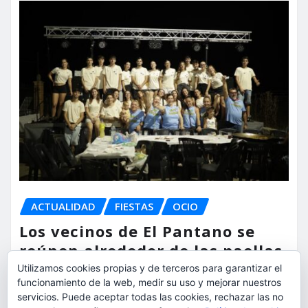
ACTUALIDAD
FIESTAS
OCIO
Los vecinos de El Pantano se
reúnen alrededor de las paellas
para celebrar sus fiestas
Utilizamos cookies propias y de terceros para garantizar el
funcionamiento de la web, medir su uso y mejorar nuestros
servicios. Puede aceptar todas las cookies, rechazar las no
torrent al dia
Ago 9, 2026