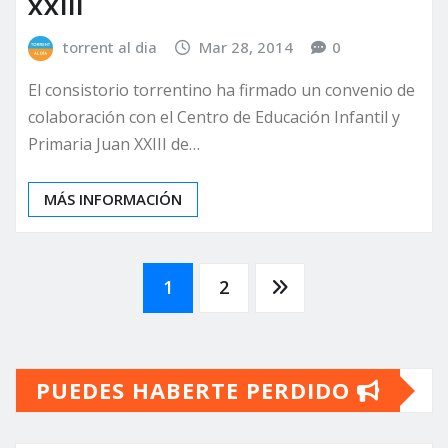
XXIII
torrent al dia
Mar 28, 2014
0
El consistorio torrentino ha firmado un convenio de
colaboración con el Centro de Educación Infantil y
Primaria Juan XXIII de…
MÁS INFORMACIÓN
Paginación
1
2
de
PUEDES HABERTE PERDIDO
entradas