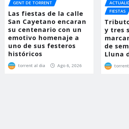
GENT DE TORRENT
ACTUALI
FIESTAS
Las fiestas de la calle
San Cayetano encaran
Tribut
su centenario con un
y tres 
emotivo homenaje a
marcar
uno de sus festeros
de sem
históricos
Lluna 
torrent al dia
Ago 6, 2026
torrent