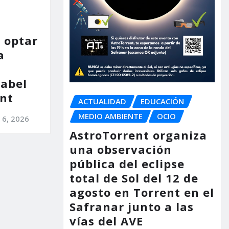
 optar
a
nabel
nt
ACTUALIDAD
EDUCACIÓN
MEDIO AMBIENTE
OCIO
 6, 2026
AstroTorrent organiza
una observación
pública del eclipse
total de Sol del 12 de
agosto en Torrent en el
Safranar junto a las
vías del AVE