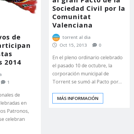
Sociedad Civil por la
Comunitat
Valenciana
vos de
torrent al dia
articipan
Oct 15, 2013
0
stas
En el pleno ordinario celebrado
s 2014
el pasado 10 de octubre, la
corporación municipal de
a
Torrent se sumó al Pacto por…
1
onales de
MÁS INFORMACIÓN
elebradas en
tos Patronos,
se celebran