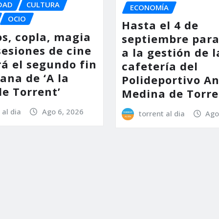
DAD
CULTURA
ECONOMÍA
OCIO
Hasta el 4 de
os, copla, magia
septiembre para
sesiones de cine
a la gestión de l
á el segundo fin
cafetería del
ana de ‘A la
Polideportivo A
de Torrent’
Medina de Torre
 al dia
Ago 6, 2026
torrent al dia
Ago