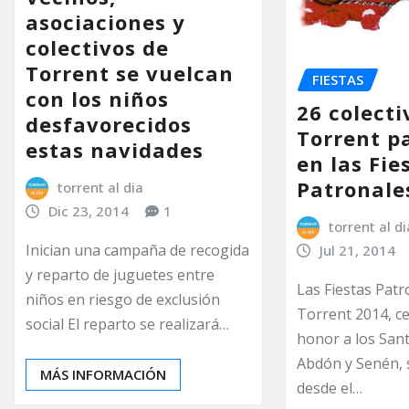
asociaciones y
colectivos de
Torrent se vuelcan
FIESTAS
con los niños
26 colecti
desfavorecidos
Torrent p
estas navidades
en las Fie
Patronale
torrent al dia
Dic 23, 2014
1
torrent al di
Inician una campaña de recogida
Jul 21, 2014
y reparto de juguetes entre
Las Fiestas Patr
niños en riesgo de exclusión
Torrent 2014, c
social El reparto se realizará…
honor a los San
Abdón y Senén, 
MÁS INFORMACIÓN
desde el…