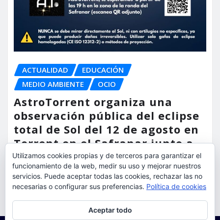
ACTUALIDAD
EDUCACIÓN
MEDIO AMBIENTE
OCIO
AstroTorrent organiza una
observación pública del eclipse
total de Sol del 12 de agosto en
Torrent en el Safranar junto a
las vías del AVE
Utilizamos cookies propias y de terceros para garantizar el
funcionamiento de la web, medir su uso y mejorar nuestros
servicios. Puede aceptar todas las cookies, rechazar las no
torrent al dia
Ago 5, 2026
necesarias o configurar sus preferencias.
Política de cookies
Privacidad y cookies: este sitio usa cookies. Si continúas navegando
Aceptar todo
por él, aceptas su uso.