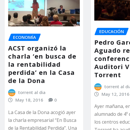
EDUCACIÓN
ECONOMÍA
Pedro Gar
ACST organizó la
Aguado re
charla ‘en busca de
conferenc
la rentabilidad
Auditori V
perdida’ en la Casa
Torrent
de la Dona
torrent al di
torrent al dia
May 12, 2016
May 18, 2016
0
Ayer mañana, en 
La Casa de la Dona acogió ayer
alumnado de 4º 
la charla empresarial “En Busca
los centros educ
de la Rentabilidad Perdida”. Una
Torrent ha acud