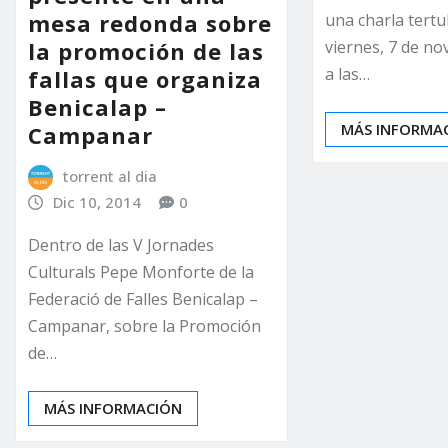
mesa redonda sobre
una charla tert
viernes, 7 de n
la promoción de las
a las…
fallas que organiza
Benicalap –
MÁS INFORMA
Campanar
torrent al dia
Dic 10, 2014
0
Dentro de las V Jornades
Culturals Pepe Monforte de la
Federació de Falles Benicalap –
Campanar, sobre la Promoción
de…
MÁS INFORMACIÓN