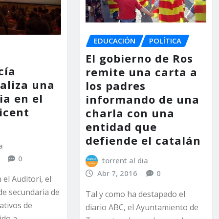
EDUCACIÓN
POLÍTICA
El gobierno de Ros
cía
remite una carta a
aliza una
los padres
ia en el
informando de una
icent
charla con una
entidad que
defiende el catalán
a
0
torrent al dia
Abr 7, 2016
0
el Auditori, el
de secundaria de
Tal y como ha destapado el
ativos de
diario ABC, el Ayuntamiento de
ido a…