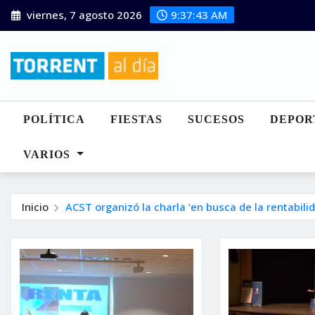
Saltar
viernes, 7 agosto 2026
9:37:45 AM
al
contenido
POLÍTICA
FIESTAS
SUCESOS
DEPOR
VARIOS
Inicio
ACST organizó la charla ‘en busca de la rentabili