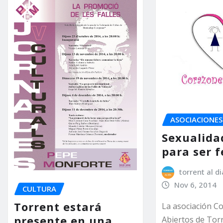
ASOCIACIONES
Sexualida
para ser f
torrent al di
Nov 6, 2014
CULTURA
Torrent estará
La asociación C
presente en una
Abiertos de Tor