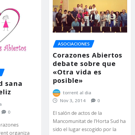
ASOCIACIONES
Corazones Abiertos
debate sobre que
«Otra vida es
posible»
d sana
eliz
torrent al dia
Nov 3, 2014
0
a
0
El salón de actos de la
Mancomunitat de l’Horta Sud ha
orazones
sido el lugar escogido por la
rent organiza