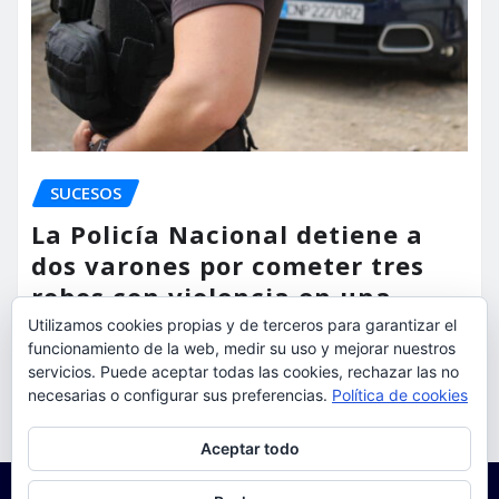
SUCESOS
La Policía Nacional detiene a
dos varones por cometer tres
robos con violencia en una
misma mañana
Utilizamos cookies propias y de terceros para garantizar el
funcionamiento de la web, medir su uso y mejorar nuestros
torrent al dia
Ago 7, 2026
servicios. Puede aceptar todas las cookies, rechazar las no
necesarias o configurar sus preferencias.
Política de cookies
Privacidad y cookies: este sitio usa cookies. Si continúas navegando
Aceptar todo
por él, aceptas su uso.
Para obtener más información, incluido cómo gestionar las cookies,