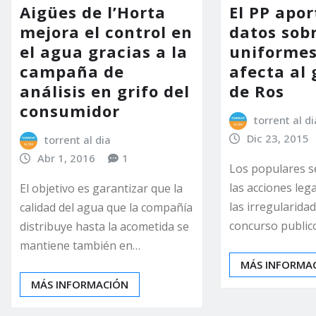
Aigües de l’Horta
El PP apo
mejora el control en
datos sobr
el agua gracias a la
uniforme
campaña de
afecta al
análisis en grifo del
de Ros
consumidor
torrent al di
Dic 23, 2015
torrent al dia
Abr 1, 2016
1
Los populares s
las acciones lega
El objetivo es garantizar que la
las irregularidad
calidad del agua que la compañía
concurso publico
distribuye hasta la acometida se
mantiene también en…
MÁS INFORMA
MÁS INFORMACIÓN