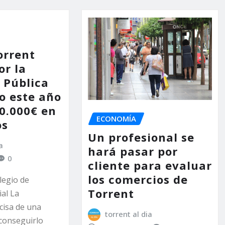
orrent
or la
 Pública
o este año
0.000€ en
ECONOMÍA
os
Un profesional se
a
hará pasar por
0
cliente para evaluar
los comercios de
legio de
Torrent
al La
cisa de una
torrent al dia
 conseguirlo