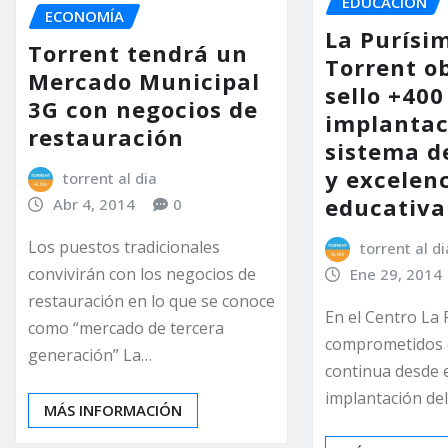
EDUCACIÓN
ECONOMÍA
La Purísi
Torrent tendrá un
Torrent ob
Mercado Municipal
sello +400
3G con negocios de
implantac
restauración
sistema d
y excelen
torrent al dia
educativa
Abr 4, 2014
0
Los puestos tradicionales
torrent al di
convivirán con los negocios de
Ene 29, 2014
restauración en lo que se conoce
En el Centro La 
como “mercado de tercera
comprometidos 
generación” La…
continua desde el
implantación de
MÁS INFORMACIÓN