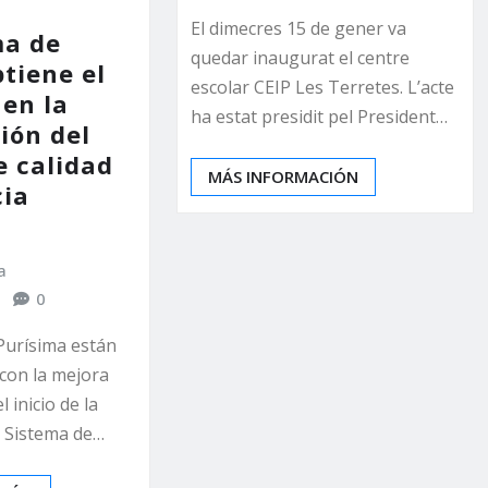
El dimecres 15 de gener va
ma de
quedar inaugurat el centre
tiene el
escolar CEIP Les Terretes. L’acte
 en la
ha estat presidit pel President…
ión del
e calidad
MÁS INFORMACIÓN
cia
a
0
Purísima están
con la mejora
 inicio de la
l Sistema de…