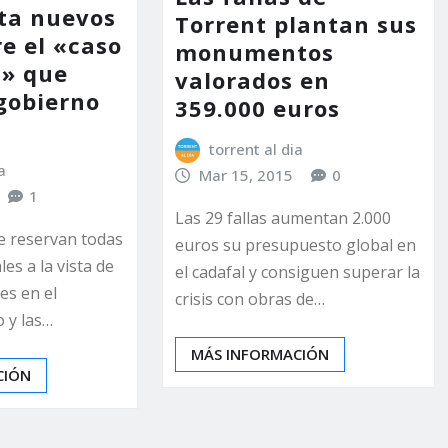
rta nuevos
Torrent plantan sus
e el «caso
monumentos
s» que
valorados en
 gobierno
359.000 euros
torrent al dia
a
Mar 15, 2015
0
1
Las 29 fallas aumentan 2.000
e reservan todas
euros su presupuesto global en
les a la vista de
el cadafal y consiguen superar la
es en el
crisis con obras de…
 y las…
MÁS INFORMACIÓN
CIÓN