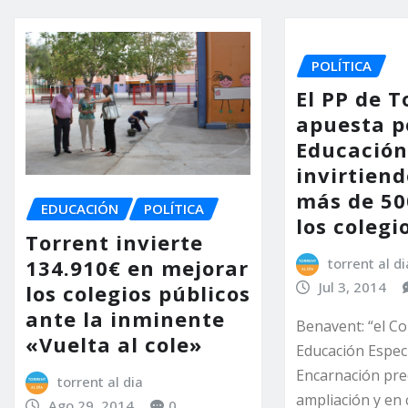
POLÍTICA
El PP de T
apuesta p
Educación
invirtiend
más de 50
EDUCACIÓN
POLÍTICA
los colegi
Torrent invierte
134.910€ en mejorar
torrent al di
Jul 3, 2014
los colegios públicos
ante la inminente
Benavent: “el Co
«Vuelta al cole»
Educación Especi
Encarnación pre
torrent al dia
ampliación y en
Ago 29, 2014
0