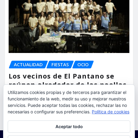
ACTUALIDAD
FIESTAS
OCIO
Los vecinos de El Pantano se
reúnen alrededor de las paellas
para celebrar sus fiestas
Utilizamos cookies propias y de terceros para garantizar el
funcionamiento de la web, medir su uso y mejorar nuestros
torrent al dia
Ago 9, 2026
servicios. Puede aceptar todas las cookies, rechazar las no
necesarias o configurar sus preferencias.
Política de cookies
Privacidad y cookies: este sitio usa cookies. Si continúas navegando
Aceptar todo
por él, aceptas su uso.