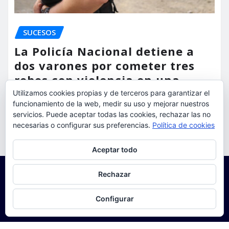
SUCESOS
La Policía Nacional detiene a
dos varones por cometer tres
robos con violencia en una
misma mañana
Utilizamos cookies propias y de terceros para garantizar el
funcionamiento de la web, medir su uso y mejorar nuestros
torrent al dia
Ago 7, 2026
servicios. Puede aceptar todas las cookies, rechazar las no
necesarias o configurar sus preferencias.
Política de cookies
Privacidad y cookies: este sitio usa cookies. Si continúas navegando
Aceptar todo
por él, aceptas su uso.
Para obtener más información, incluido cómo gestionar las cookies,
Rechazar
consulta:
Política de cookies
Configurar
Copyright © 2025 | Funciona con
WordPress
|
Seattle