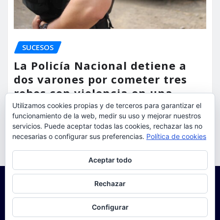
SUCESOS
La Policía Nacional detiene a
dos varones por cometer tres
robos con violencia en una
misma mañana
Utilizamos cookies propias y de terceros para garantizar el
funcionamiento de la web, medir su uso y mejorar nuestros
servicios. Puede aceptar todas las cookies, rechazar las no
torrent al dia
Ago 7, 2026
necesarias o configurar sus preferencias.
Política de cookies
Privacidad y cookies: este sitio usa cookies. Si continúas navegando
Aceptar todo
por él, aceptas su uso.
Para obtener más información, incluido cómo gestionar las cookies,
Rechazar
consulta:
Política de cookies
Configurar