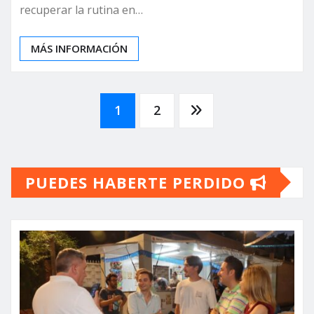
recuperar la rutina en…
MÁS INFORMACIÓN
Paginación
1
2
de
PUEDES HABERTE PERDIDO
entradas