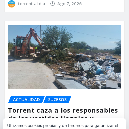
torrent al dia
Ago 7, 2026
ACTUALIDAD
SUCESOS
Torrent caza a los responsables
de los vertidos ilegales y
endurece las sanciones
Utilizamos cookies propias y de terceros para garantizar el