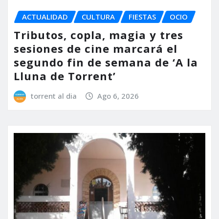
ACTUALIDAD
CULTURA
FIESTAS
OCIO
Tributos, copla, magia y tres
sesiones de cine marcará el
segundo fin de semana de ‘A la
Lluna de Torrent’
torrent al dia
Ago 6, 2026