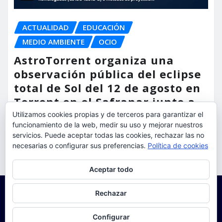
ACTUALIDAD
EDUCACIÓN
MEDIO AMBIENTE
OCIO
AstroTorrent organiza una
observación pública del eclipse
total de Sol del 12 de agosto en
Torrent en el Safranar junto a
las vías del AVE
Utilizamos cookies propias y de terceros para garantizar el
funcionamiento de la web, medir su uso y mejorar nuestros
torrent al dia
Ago 5, 2026
servicios. Puede aceptar todas las cookies, rechazar las no
necesarias o configurar sus preferencias.
Política de cookies
Privacidad y cookies: este sitio usa cookies. Si continúas navegando
Aceptar todo
por él, aceptas su uso.
Para obtener más información, incluido cómo gestionar las cookies,
Rechazar
consulta:
Política de cookies
Configurar