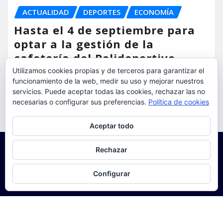
ACTUALIDAD
DEPORTES
ECONOMÍA
Hasta el 4 de septiembre para
optar a la gestión de la
cafetería del Polideportivo
Anabel Medina de Torrent
Utilizamos cookies propias y de terceros para garantizar el
funcionamiento de la web, medir su uso y mejorar nuestros
servicios. Puede aceptar todas las cookies, rechazar las no
torrent al dia
Ago 6, 2026
necesarias o configurar sus preferencias.
Política de cookies
Privacidad y cookies: este sitio usa cookies. Si continúas navegando
Aceptar todo
por él, aceptas su uso.
Para obtener más información, incluido cómo gestionar las cookies,
Rechazar
consulta:
Política de cookies
Configurar
Copyright © 2025 | Funciona con
WordPress
|
Seattle
News
de
ThemeArile