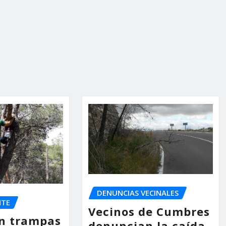
DENUNCIAS VECINALES
NTE
Vecinos de Cumbres
an trampas
denuncian la caída