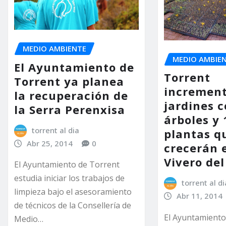
MEDIO AMBIENTE
MEDIO AMBIE
El Ayuntamiento de
Torrent
Torrent ya planea
increment
la recuperación de
jardines 
la Serra Perenxisa
árboles y 
torrent al dia
plantas q
Abr 25, 2014
0
crecerán 
Vivero del
El Ayuntamiento de Torrent
estudia iniciar los trabajos de
torrent al di
limpieza bajo el asesoramiento
Abr 11, 2014
de técnicos de la Consellería de
El Ayuntamiento
Medio…