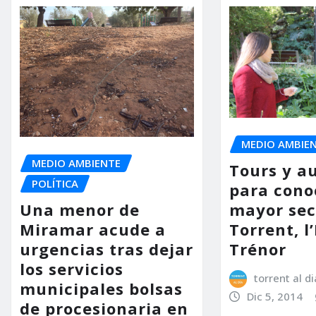
MEDIO AMBIE
MEDIO AMBIENTE
Tours y a
POLÍTICA
para cono
Una menor de
mayor sec
Miramar acude a
Torrent, l
urgencias tras dejar
Trénor
los servicios
torrent al di
municipales bolsas
Dic 5, 2014
de procesionaria en