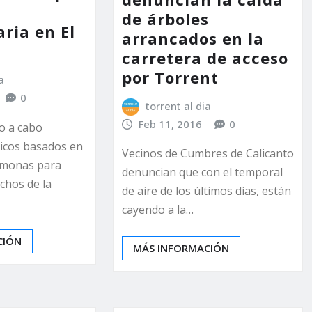
de árboles
ria en El
arrancados en la
carretera de acceso
por Torrent
a
0
torrent al dia
Feb 11, 2016
0
o a cabo
gicos basados en
Vecinos de Cumbres de Calicanto
omonas para
denuncian que con el temporal
chos de la
de aire de los últimos días, están
cayendo a la…
CIÓN
MÁS INFORMACIÓN