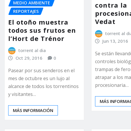
MEDIO AMBIENTE
contra la
REPORTAJES
procesiona
Vedat
El otoño muestra
todos sus frutos en
torrent al di
l’Hort de Trénor
Jun 13, 2016
torrent al dia
Se están llevand
Oct 29, 2016
0
controles bioló
trampas de fer
Pasear por sus senderos en el
atrapar a los ma
mes de octubre es un lujo al
procesionaria…
alcance de todos los torrentinos
y visitantes…
MÁS INFORMA
MÁS INFORMACIÓN