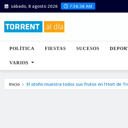
Saltar
sábado, 8 agosto 2026
7:56:39 AM
al
contenido
POLÍTICA
FIESTAS
SUCESOS
DEPOR
VARIOS
Inicio
El otoño muestra todos sus frutos en l’Hort de T