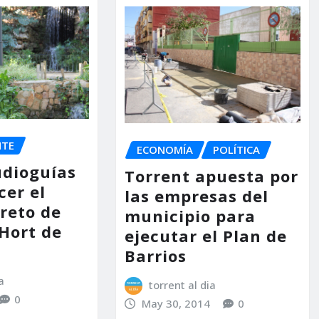
NTE
ECONOMÍA
POLÍTICA
udioguías
Torrent apuesta por
cer el
las empresas del
reto de
municipio para
’Hort de
ejecutar el Plan de
Barrios
a
torrent al dia
0
May 30, 2014
0