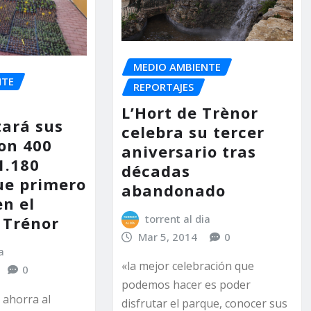
MEDIO AMBIENTE
NTE
REPORTAJES
L’Hort de Trènor
ará sus
celebra su tercer
con 400
aniversario tras
1.180
décadas
ue primero
abandonado
en el
torrent al dia
 Trénor
Mar 5, 2014
0
a
«la mejor celebración que
0
podemos hacer es poder
 ahorra al
disfrutar el parque, conocer sus