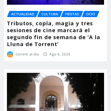
ACTUALIDAD
CULTURA
FIESTAS
OCIO
Tributos, copla, magia y tres
sesiones de cine marcará el
segundo fin de semana de ‘A la
Lluna de Torrent’
torrent al dia
Ago 6, 2026