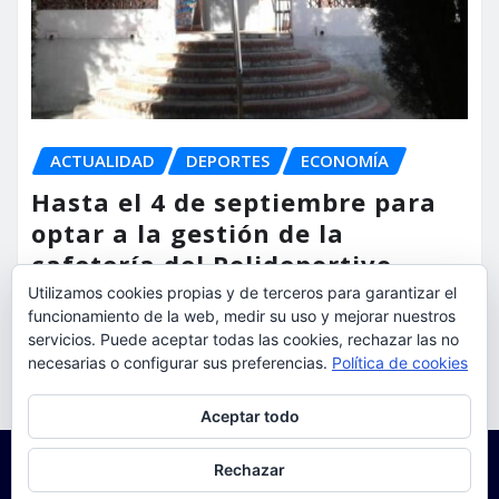
ACTUALIDAD
DEPORTES
ECONOMÍA
Hasta el 4 de septiembre para
optar a la gestión de la
cafetería del Polideportivo
Anabel Medina de Torrent
Utilizamos cookies propias y de terceros para garantizar el
funcionamiento de la web, medir su uso y mejorar nuestros
torrent al dia
Ago 6, 2026
servicios. Puede aceptar todas las cookies, rechazar las no
necesarias o configurar sus preferencias.
Política de cookies
Privacidad y cookies: este sitio usa cookies. Si continúas navegando
Aceptar todo
por él, aceptas su uso.
Para obtener más información, incluido cómo gestionar las cookies,
Rechazar
consulta:
Política de cookies