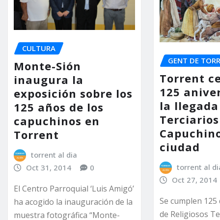
CULTURA
GENT DE TOR
Monte-Sión
Torrent ce
inaugura la
125 anive
exposición sobre los
la llegada
125 años de los
Terciarios
capuchinos en
Capuchino
Torrent
ciudad
torrent al dia
torrent al di
Oct 31, 2014
0
Oct 27, 2014
El Centro Parroquial ‘Luis Amigó’
Se cumplen 125 
ha acogido la inauguración de la
de Religiosos Te
muestra fotográfica “Monte-