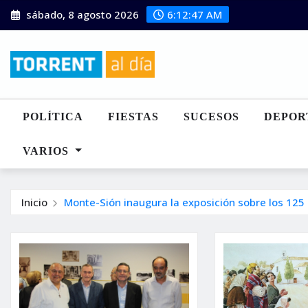
Saltar
sábado, 8 agosto 2026
6:12:48 AM
al
contenido
POLÍTICA
FIESTAS
SUCESOS
DEPOR
VARIOS
Inicio
Monte-Sión inaugura la exposición sobre los 125