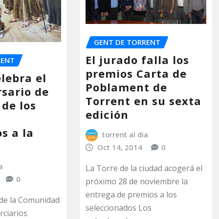
GENT DE TORRENT
El jurado falla los
RENT
premios Carta de
lebra el
Poblament de
rsario de
Torrent en su sexta
 de los
edición
s a la
torrent al dia
Oct 14, 2014
0
a
La Torre de la ciudad acogerá el
0
próximo 28 de noviembre la
entrega de premios a los
de la Comunidad
seleccionados Los
rciarios