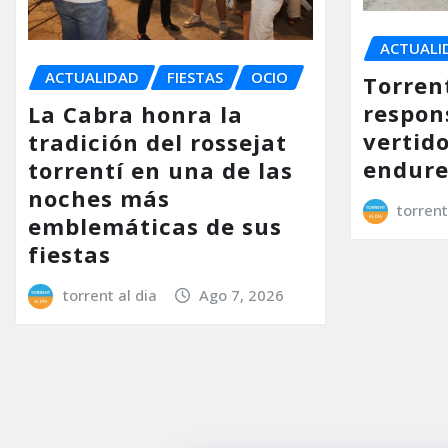
ACTUALI
ACTUALIDAD
FIESTAS
OCIO
Torrent
respon
La Cabra honra la
vertido
tradición del rossejat
endure
torrentí en una de las
noches más
torrent
emblemáticas de sus
fiestas
torrent al dia
Ago 7, 2026