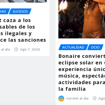
DAD
SUCESOS
 caza a los
sables de los
s ilegales y
ce las sanciones
ACTUALIDAD
OCIO
 al dia
Ago 7, 2026
Bonaire conviert
eclipse solar en
experiencia úni
música, espectá
actividades par
la familia
torrent al dia
Ago