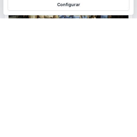
Configurar
ACTUALIDAD
FIESTAS
OCIO
Los vecinos de El Pantano se
reúnen alrededor de las paellas
para celebrar sus fiestas
torrent al dia
Ago 9, 2026