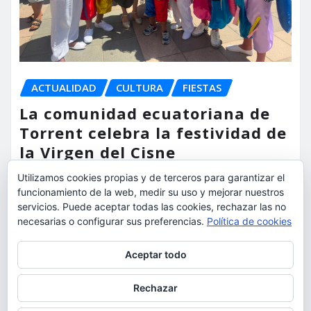
ACTUALIDAD
CULTURA
FIESTAS
La comunidad ecuatoriana de
Torrent celebra la festividad de
la Virgen del Cisne
Utilizamos cookies propias y de terceros para garantizar el
torrent al dia
Ago 9, 2026
funcionamiento de la web, medir su uso y mejorar nuestros
servicios. Puede aceptar todas las cookies, rechazar las no
necesarias o configurar sus preferencias.
Política de cookies
Privacidad y cookies: este sitio usa cookies. Si continúas navegando
Aceptar todo
por él, aceptas su uso.
Para obtener más información, incluido cómo gestionar las cookies,
Rechazar
consulta:
Política de cookies