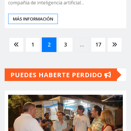
compañía de inteligencia artificial…
MÁS INFORMACIÓN
Paginación
1
2
3
…
17
de
PUEDES HABERTE PERDIDO
entradas