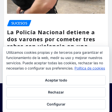
SUCESOS
La Policía Nacional detiene a
dos varones por cometer tres
robos con violencia en una
misma mañana
Utilizamos cookies propias y de terceros para garantizar el
funcionamiento de la web, medir su uso y mejorar nuestros
servicios. Puede aceptar todas las cookies, rechazar las no
torrent al dia
Ago 7, 2026
necesarias o configurar sus preferencias.
Política de cookies
Privacidad y cookies: este sitio usa cookies. Si continúas navegando
Aceptar todo
por él, aceptas su uso.
Para obtener más información, incluido cómo gestionar las cookies,
Rechazar
consulta:
Política de cookies
Configurar