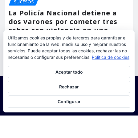
SUCESOS
La Policía Nacional detiene a
dos varones por cometer tres
robos con violencia en una
misma mañana
Utilizamos cookies propias y de terceros para garantizar el
funcionamiento de la web, medir su uso y mejorar nuestros
servicios. Puede aceptar todas las cookies, rechazar las no
torrent al dia
Ago 7, 2026
necesarias o configurar sus preferencias.
Política de cookies
Privacidad y cookies: este sitio usa cookies. Si continúas navegando
Aceptar todo
por él, aceptas su uso.
Para obtener más información, incluido cómo gestionar las cookies,
Rechazar
consulta:
Política de cookies
Configurar
Copyright © 2025 | Funciona con
WordPress
|
Seattle
News
de
ThemeArile