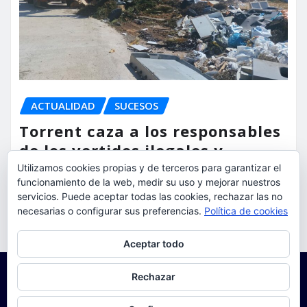
ACTUALIDAD
SUCESOS
Torrent caza a los responsables
de los vertidos ilegales y
endurece las sanciones
Utilizamos cookies propias y de terceros para garantizar el
funcionamiento de la web, medir su uso y mejorar nuestros
torrent al dia
Ago 7, 2026
servicios. Puede aceptar todas las cookies, rechazar las no
necesarias o configurar sus preferencias.
Política de cookies
Privacidad y cookies: este sitio usa cookies. Si continúas navegando
Aceptar todo
por él, aceptas su uso.
Para obtener más información, incluido cómo gestionar las cookies,
Rechazar
consulta:
Política de cookies