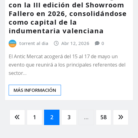
con la III edición del Showroom
Fallero en 2026, consolidándose
como capital de la
indumentaria valenciana
torrent al dia
Abr 12, 2026
0
El Antic Mercat acogerá del 15 al 17 de mayo un
evento que reunirá a los principales referentes del
sector…
MÁS INFORMACIÓN
Paginación
1
2
3
…
58
de