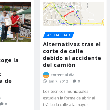
ACTUALIDAD
Alternativas tras el
corte de calle
debido al accidente
coge la
del camión
a
t
torrent al dia
a de
Jun 7, 2012
0
Los técnicos municipales
a
estudian la forma de abrir al
0
tráfico la calle a la mayor