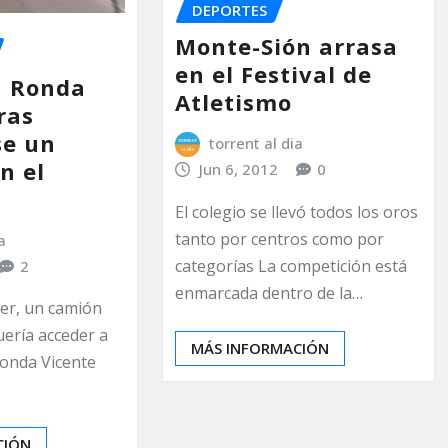
DEPORTES
Monte-Sión arrasa
en el Festival de
a Ronda
Atletismo
ras
se un
torrent al dia
n el
Jun 6, 2012
0
El colegio se llevó todos los oros
tanto por centros como por
a
categorías La competición está
2
enmarcada dentro de la…
yer, un camión
uería acceder a
MÁS INFORMACIÓN
Ronda Vicente
…
CIÓN