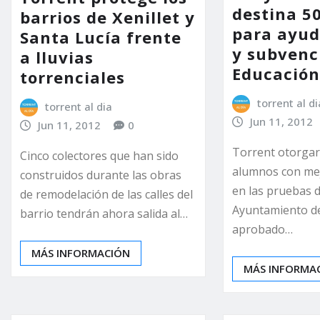
destina 5
barrios de Xenillet y
para ayud
Santa Lucía frente
y subvenc
a lluvias
Educació
torrent al di
torrent al dia
Jun 11, 2012
Jun 11, 2012
0
Torrent otorgar
Cinco colectores que han sido
alumnos con mejo
construidos durante las obras
en las pruebas d
de remodelación de las calles del
Ayuntamiento d
barrio tendrán ahora salida al…
aprobado…
MÁS INFORMACIÓN
MÁS INFORMA