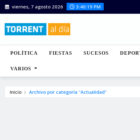
Saltar
viernes, 7 agosto 2026
3:40:20 PM
al
contenido
POLÍTICA
FIESTAS
SUCESOS
DEPOR
VARIOS
Inicio
Archivo por categoría "Actualidad"