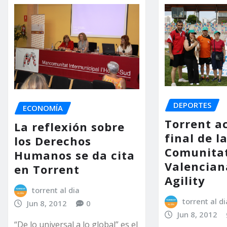
DEPORTES
ECONOMÍA
Torrent a
La reflexión sobre
final de l
los Derechos
Comunita
Humanos se da cita
Valencian
en Torrent
Agility
torrent al dia
torrent al di
Jun 8, 2012
0
Jun 8, 2012
“De lo universal a lo global” es el