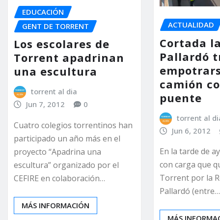
EDUCACIÓN
ACTUALIDAD
GENT DE TORRENT
Cortada l
Los escolares de
Pallardó t
Torrent apadrinan
empotrar
una escultura
camión co
torrent al dia
puente
Jun 7, 2012
0
torrent al di
Cuatro colegios torrentinos han
Jun 6, 2012
participado un año más en el
En la tarde de a
proyecto “Apadrina una
con carga que q
escultura” organizado por el
Torrent por la 
CEFIRE en colaboración…
Pallardó (entre
MÁS INFORMACIÓN
MÁS INFORMA