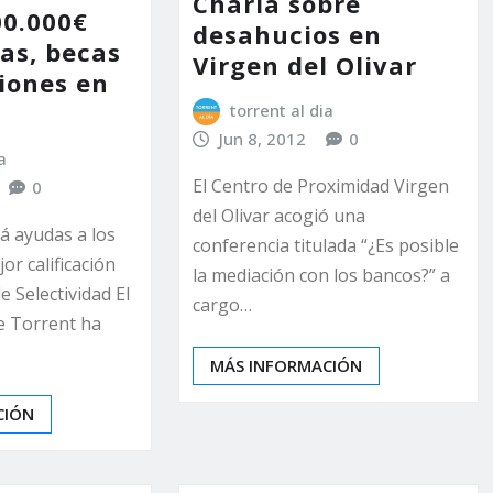
Charla sobre
00.000€
desahucios en
as, becas
Virgen del Olivar
iones en
n
torrent al dia
Jun 8, 2012
0
a
El Centro de Proximidad Virgen
0
del Olivar acogió una
á ayudas a los
conferencia titulada “¿Es posible
r calificación
la mediación con los bancos?” a
e Selectividad El
cargo…
e Torrent ha
MÁS INFORMACIÓN
CIÓN