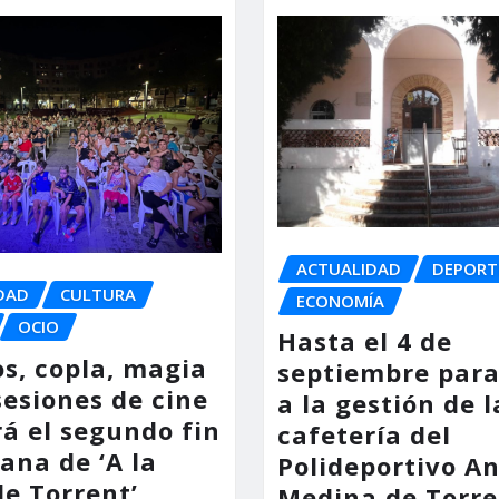
ACTUALIDAD
DEPORT
DAD
CULTURA
ECONOMÍA
OCIO
Hasta el 4 de
os, copla, magia
septiembre para
sesiones de cine
a la gestión de l
á el segundo fin
cafetería del
ana de ‘A la
Polideportivo A
de Torrent’
Medina de Torre