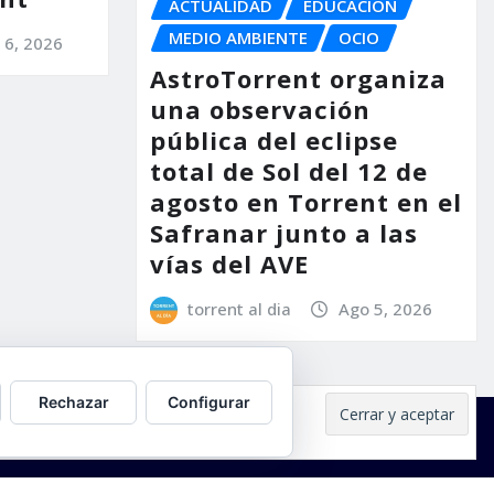
ACTUALIDAD
EDUCACIÓN
MEDIO AMBIENTE
OCIO
 6, 2026
AstroTorrent organiza
una observación
pública del eclipse
total de Sol del 12 de
agosto en Torrent en el
Safranar junto a las
vías del AVE
torrent al dia
Ago 5, 2026
Rechazar
Configurar