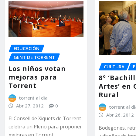
EDUCACIÓN
GENT DE TORRENT
CULTURA
E
Los niños votan
mejoras para
8º ‘Bachil
Torrent
Artes’ en 
Rural
torrent al dia
Abr 27, 2012
0
torrent al di
Abr 26, 2012
El Consell de Xiquets de Torrent
celebra un Pleno para proponer
Bodegones, retra
mejoras en Torrent
y diseños de int