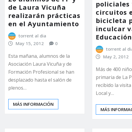
policiales
de Laura Vicuña
circuitos 
realizarán prácticas
bicicleta 
en el Ayuntamiento
inculcar v
Educación
torrent al dia
May 15, 2012
0
torrent al di
Esta mañana, alumnos de la
May 2, 2012
Asociación Laura Vicuña y de
Más de 400 niños
Formación Profesional se han
primaria de La 
desplazado hasta el salón de
recibido la visita
plenos…
Local y…
MÁS INFORMACIÓN
MÁS INFORMA