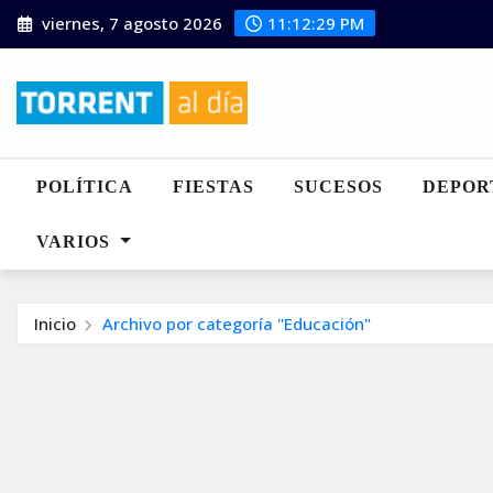
Saltar
viernes, 7 agosto 2026
11:12:30 PM
al
contenido
POLÍTICA
FIESTAS
SUCESOS
DEPOR
VARIOS
Inicio
Archivo por categoría "Educación"