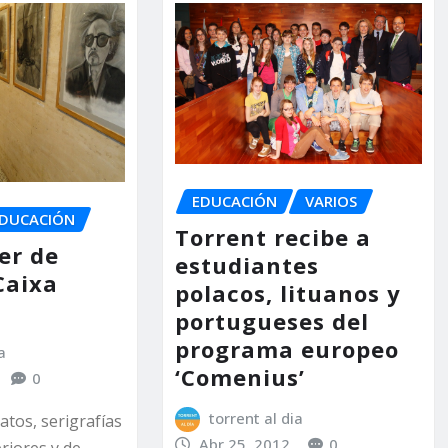
EDUCACIÓN
VARIOS
DUCACIÓN
Torrent recibe a
ler de
estudiantes
Caixa
polacos, lituanos y
portugueses del
programa europeo
a
‘Comenius’
0
torrent al dia
tos, serigrafías
Abr 25, 2012
0
eriores y de