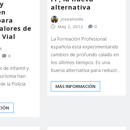
 y
alternativa
en
para
joseanvida
May 2, 2012
0
alores de
 Vial
La Formación Profesional
española está experimentando
a
cambios de profundo calado en
0
los últimos tiempos. Es una
 de infantil y
buena alternativa para reducir…
Purísima han
 de la Policía
MÁS INFORMACIÓN
CIÓN