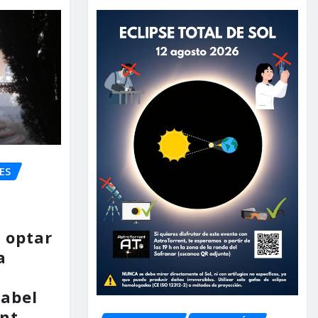
ES
 optar
a
nabel
nt