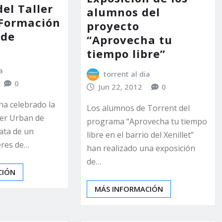
el Taller
alumnos del
Formación
proyecto
 de
“Aprovecha tu
tiempo libre”
a
torrent al dia
0
Jun 22, 2012
0
ha celebrado la
Los alumnos de Torrent del
ler Urban de
programa “Aprovecha tu tiempo
ata de un
libre en el barrio del Xenillet”
eres de…
han realizado una exposición
de…
CIÓN
MÁS INFORMACIÓN