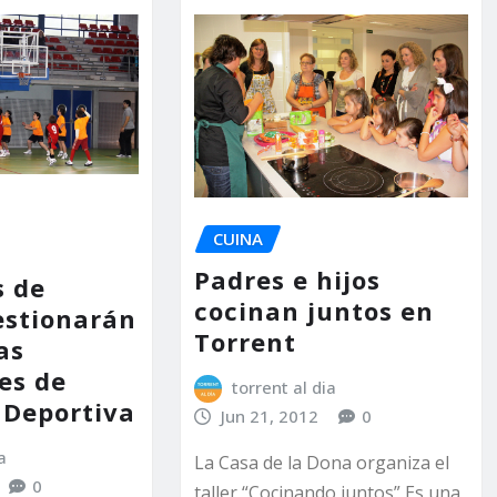
CUINA
s
Padres e hijos
s de
cocinan juntos en
estionarán
Torrent
as
es de
torrent al dia
 Deportiva
Jun 21, 2012
0
a
La Casa de la Dona organiza el
0
taller “Cocinando juntos” Es una