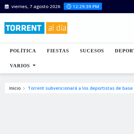
Saltar
viernes, 7 agosto 2026
12:29:40 PM
al
contenido
POLÍTICA
FIESTAS
SUCESOS
DEPOR
VARIOS
Inicio
Torrent subvencionará a los deportistas de bas