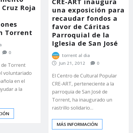
CRE-ART inaugura
 Cruz Roja
una exposición para
recaudar fondos a
iones
favor de Cáritas
n Torrent
Parroquial de la
Iglesia de San José
a
0
torrent al dia
Jun 21, 2012
0
 de Torrent
el voluntariado
El Centro de Cultural Popular
añola en el
CRE-ART, perteneciente a la
yudar a la
parroquia de San José de
Torrent, ha inaugurado un
rastrillo solidario…
CIÓN
MÁS INFORMACIÓN