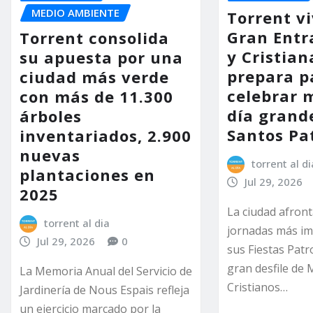
MEDIO AMBIENTE
Torrent vi
Gran Entr
Torrent consolida
y Cristian
su apuesta por una
prepara p
ciudad más verde
celebrar 
con más de 11.300
día grand
árboles
Santos Pa
inventariados, 2.900
nuevas
torrent al di
plantaciones en
Jul 29, 2026
2025
La ciudad afront
torrent al dia
jornadas más im
Jul 29, 2026
0
sus Fiestas Patr
gran desfile de 
La Memoria Anual del Servicio de
Cristianos…
Jardinería de Nous Espais refleja
un ejercicio marcado por la