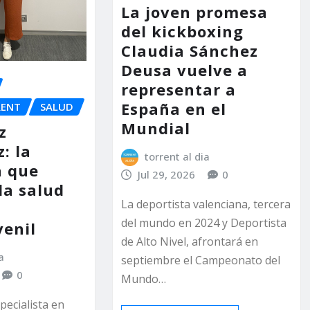
La joven promesa
del kickboxing
Claudia Sánchez
Deusa vuelve a
representar a
España en el
RENT
SALUD
Mundial
z
: la
torrent al dia
a que
Jul 29, 2026
0
la salud
La deportista valenciana, tercera
del mundo en 2024 y Deportista
venil
de Alto Nivel, afrontará en
a
septiembre el Campeonato del
0
Mundo…
pecialista en