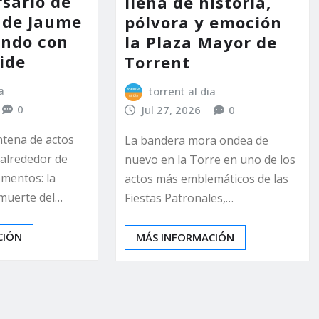
rsario de
llena de historia,
 de Jaume
pólvora y emoción
endo con
la Plaza Mayor de
ide
Torrent
a
torrent al dia
0
Jul 27, 2026
0
ntena de actos
La bandera mora ondea de
 alrededor de
nuevo en la Torre en uno de los
mentos: la
actos más emblemáticos de las
 muerte del…
Fiestas Patronales,…
CIÓN
MÁS INFORMACIÓN