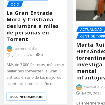
OCIO
La Gran Entrada
Mora y Cristiana
deslumbra a miles
ACTUALIDAD
de personas en
GENT DE TOR
Torrent
Marta Rui
torrent al dia
Hernández
Jul 30, 2026
0
torrentin
investiga 
Más de 3.000 festeros, músicos y
mental
bailarines convierten la Gran
infantoju
Entrada en uno de los mayores
acontecimientos del año en…
torrent al di
Jul 29, 2026
MÁS INFORMACIÓN
La enfermera es