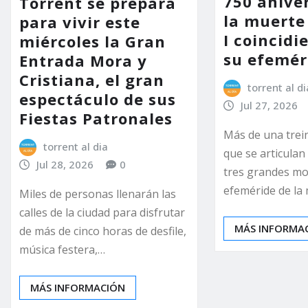
750 anive
Torrent se prepara
la muerte
para vivir este
I coincidi
miércoles la Gran
su efemér
Entrada Mora y
Cristiana, el gran
torrent al di
espectáculo de sus
Jul 27, 2026
Fiestas Patronales
Más de una trei
torrent al dia
que se articulan
Jul 28, 2026
0
tres grandes mo
efeméride de la
Miles de personas llenarán las
calles de la ciudad para disfrutar
MÁS INFORMA
de más de cinco horas de desfile,
música festera,…
MÁS INFORMACIÓN