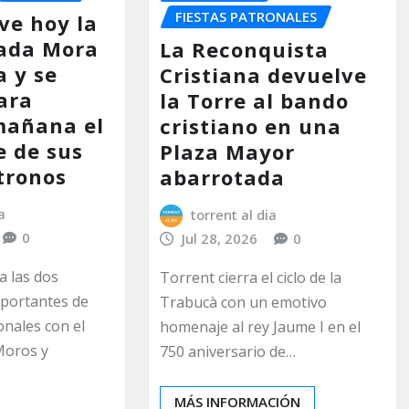
FIESTAS PATRONALES
ve hoy la
ada Mora
La Reconquista
a y se
Cristiana devuelve
ara
la Torre al bando
mañana el
cristiano en una
e de sus
Plaza Mayor
tronos
abarrotada
a
torrent al dia
0
Jul 28, 2026
0
a las dos
Torrent cierra el ciclo de la
portantes de
Trabucà con un emotivo
onales con el
homenaje al rey Jaume I en el
Moros y
750 aniversario de…
MÁS INFORMACIÓN