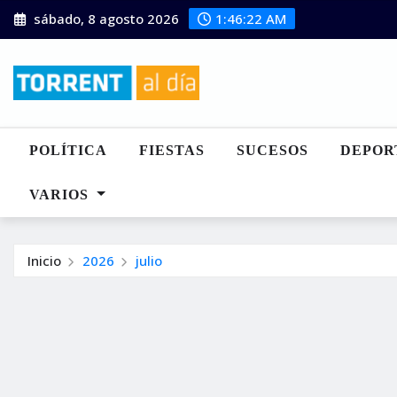
Saltar
sábado, 8 agosto 2026
1:46:23 AM
al
contenido
POLÍTICA
FIESTAS
SUCESOS
DEPOR
VARIOS
Inicio
2026
julio