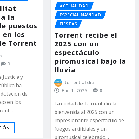
ACTUALIDAD
litat
ESPECIAL NAVIDAD
a la
FIESTAS
de puestos
 en los
Torrent recibe el
de Torrent
2025 con un
espectáculo
a
piromusical bajo la
0
lluvia
 Justicia y
torrent al dia
Pública ha
Ene 1, 2025
0
 dotación de
jo en los
La ciudad de Torrent dio la
rrent…
bienvenida al 2025 con un
impresionante espectáculo de
CIÓN
fuegos artificiales y un
piromusical celebrado…