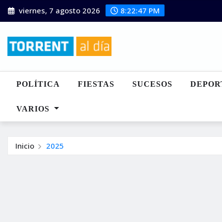
Saltar
viernes, 7 agosto 2026
8:22:48 PM
al
contenido
POLÍTICA
FIESTAS
SUCESOS
DEPOR
VARIOS
Inicio
2025