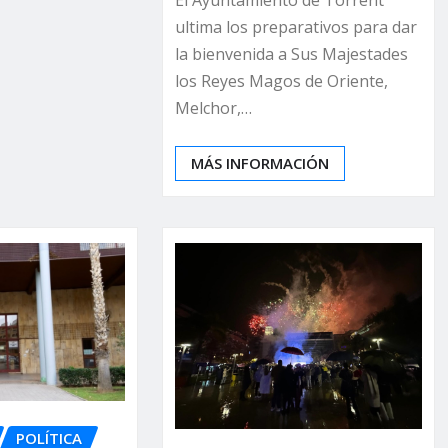
El Ayuntamiento de Torrent
ultima los preparativos para dar
la bienvenida a Sus Majestades
los Reyes Magos de Oriente,
Melchor,…
MÁS INFORMACIÓN
POLÍTICA