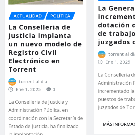
La Genera
increment
ACTUALIDAD
POLÍTICA
dotación 
La Conselleria de
de trabajo
Justicia implanta
juzgados 
un nuevo modelo de
Registro Civil
torrent al di
Electrónico en
Ene 1, 2025
Torrent
La Conselleria de
torrent al dia
Administración 
Ene 1, 2025
0
incrementado la
puestos de traba
La Conselleria de Justicia y
juzgados de To
Administración Pública, en
coordinación con la Secretaría de
MÁS INFORMA
Estado de Justicia, ha finalizado
la implantación…