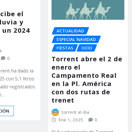
cibe el
luvia y
a un 2024
ACTUALIDAD
ESPECIAL NAVIDAD
FIESTAS
OCIO
a
Torrent abre el 2 de
0
enero el
rent ha dado la
Campamento Real
25 con 5,1 litros
en la Pl. América
ado registrados
con dos rutas de
e…
trenet
CIÓN
torrent al dia
Ene 1, 2025
0