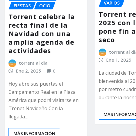
VARIOS
FIESTAS
OCIO
Torrent re
Torrent celebra la
2025 con l
recta final de la
pone fin 
Navidad con una
seco
amplia agenda de
actividades
torrent al di
Ene 1, 2025
torrent al dia
Ene 2, 2025
0
La ciudad de Tor
bienvenida al 20
Hoy abre sus puertas el
por metro cuadr
Campamento Real en la Plaza
durante la noch
América que podrá visitarse en
Trenet Navideño Con la
MÁS INFORMA
llegada…
MÁS INFORMACIÓN