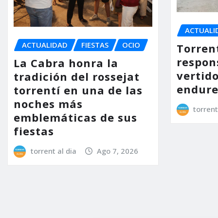
ACTUALI
ACTUALIDAD
FIESTAS
OCIO
Torrent
respon
La Cabra honra la
vertido
tradición del rossejat
endure
torrentí en una de las
noches más
torrent
emblemáticas de sus
fiestas
torrent al dia
Ago 7, 2026