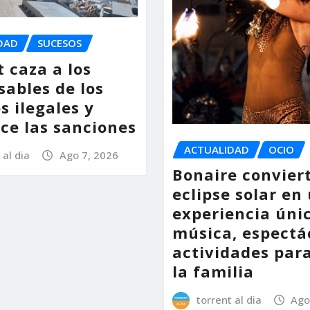
DAD
SUCESOS
 caza a los
sables de los
s ilegales y
ce las sanciones
ACTUALIDAD
OCIO
 al dia
Ago 7, 2026
Bonaire conviert
eclipse solar en
experiencia úni
música, espectá
actividades par
la familia
torrent al dia
Ago