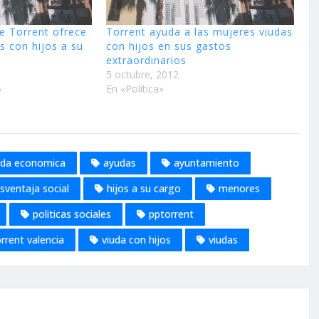
e Torrent ofrece
Torrent ayuda a las mujeres viudas
s con hijos a su
con hijos en sus gastos
extraordinarios
5 octubre, 2012
»
En «Política»
da economica
ayudas
ayuntamiento
sventaja social
hijos a su cargo
menores
politicas sociales
pptorrent
rrent valencia
viuda con hijos
viudas