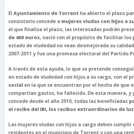
El
Ayuntamiento de Torrent
ha abierto el plazo par
consistorio concede a
mujeres viudas con hijos a s
el que finaliza el plazo, las interesadas podrán pre
de 400 euros
, nació con el propósito de facilitar l
estado de viudedad no vean desmejorada su calidad de
2007-2011 y fue una promesa electoral del Partido P
A través de esta ayuda, lo que se pretende consegu
en estado de viudedad con hijos a su cargo, con el 
social
en la que se encuentran por el hecho de que el
compartían gastos, ha fallecido. De esta manera, y g
concede desde el año 2010, todas las beneficiadas
p
el recibo del IBI, los recibos extraordinarios de lu
Las mujeres viudas con hijos a cargo deben cumplir c
residentes en el municipio de Torrent y con una renta