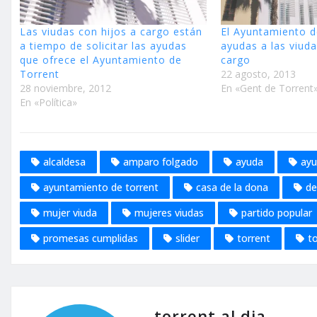
Las viudas con hijos a cargo están
El Ayuntamiento d
a tiempo de solicitar las ayudas
ayudas a las viuda
que ofrece el Ayuntamiento de
cargo
Torrent
22 agosto, 2013
28 noviembre, 2012
En «Gent de Torrent
En «Política»
alcaldesa
amparo folgado
ayuda
ayu
ayuntamiento de torrent
casa de la dona
de
mujer viuda
mujeres viudas
partido popular
promesas cumplidas
slider
torrent
to
torrent al dia