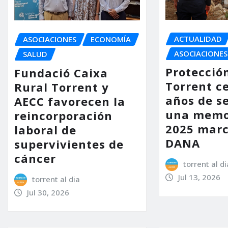
ACTUALIDAD
ASOCIACIONES
ECONOMÍA
ASOCIACIONES
SALUD
Protección
Fundació Caixa
Torrent c
Rural Torrent y
años de se
AECC favorecen la
una memo
reincorporación
2025 marc
laboral de
DANA
supervivientes de
cáncer
torrent al di
Jul 13, 2026
torrent al dia
Jul 30, 2026