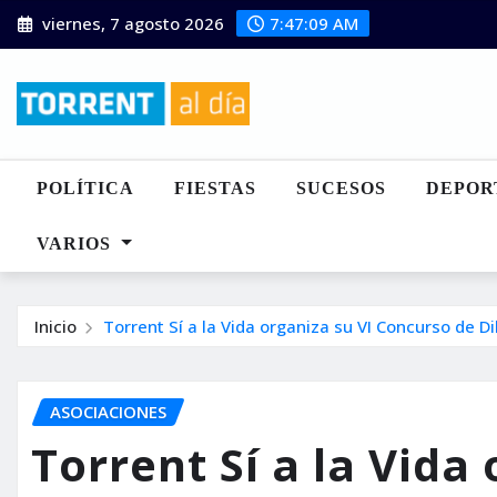
Saltar
viernes, 7 agosto 2026
7:47:11 AM
al
contenido
POLÍTICA
FIESTAS
SUCESOS
DEPOR
VARIOS
Inicio
Torrent Sí a la Vida organiza su VI Concurso de Dib
ASOCIACIONES
Torrent Sí a la Vida