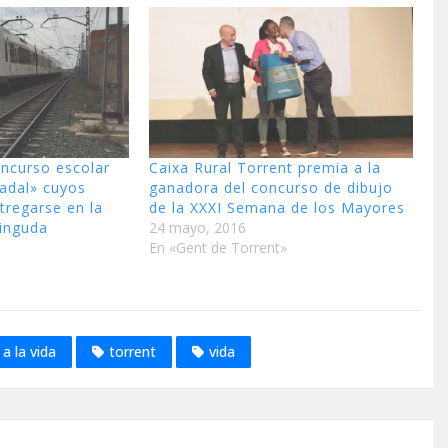
ncurso escolar
Caixa Rural Torrent premia a la
Nadal» cuyos
ganadora del concurso de dibujo
tregarse en la
de la XXXI Semana de los Mayores
vinguda
24 mayo, 2016
En «Gent de Torrent»
i a la vida
torrent
vida