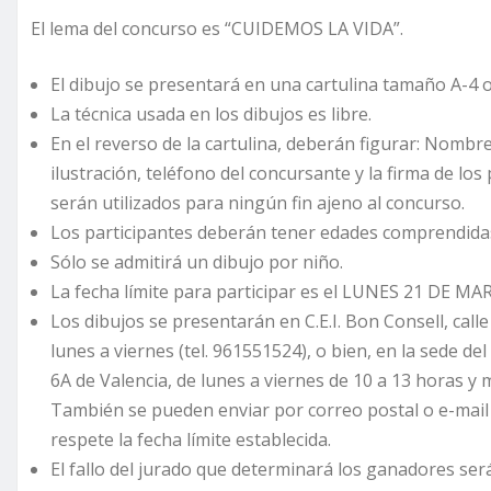
El lema del concurso es “CUIDEMOS LA VIDA”.
El dibujo se presentará en una cartulina tamaño A-4 o f
La técnica usada en los dibujos es libre.
En el reverso de la cartulina, deberán figurar: Nombre 
ilustración, teléfono del concursante y la firma de l
serán utilizados para ningún fin ajeno al concurso.
Los participantes deberán tener edades comprendidas 
Sólo se admitirá un dibujo por niño.
La fecha límite para participar es el LUNES 21 DE MA
Los dibujos se presentarán en C.E.I. Bon Consell, call
lunes a viernes (tel. 961551524), o bien, en la sede del
6A de Valencia, de lunes a viernes de 10 a 13 horas y m
También se pueden enviar por correo postal o e-mail
respete la fecha límite establecida.
El fallo del jurado que determinará los ganadores ser