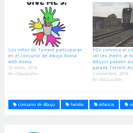
Los niños de Torrent participarán
FGV convoca el co
en el concurso de dibujo Roma
«El teu metro al 
with Roma
dibujos pueden en
26 enero, 2016
parada Torrent A
En «Educación»
2 noviembre, 2016
En «Educación»
concurso de dibujo
familia
infancia
s