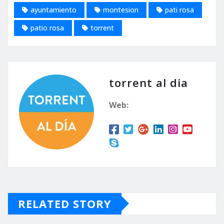
ayuntamiento
montesion
pati rosa
patio rosa
torrent
torrent al dia
Web:
RELATED STORY