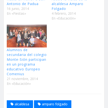
Antonio de Padua
alcaldesa Amparo
16 junio, 2014
Folgado
En «Fiestas»
4 febrero, 2014
En «Educación»
Alumnos de
secundaria del colegio
Monte-Sión participan
en un programa
educativo Europeo
Comenius
21 noviembre, 2014
En «Educación»
alcaldesa
amparo folgado