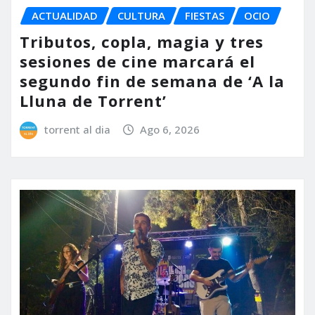
ACTUALIDAD
CULTURA
FIESTAS
OCIO
Tributos, copla, magia y tres
sesiones de cine marcará el
segundo fin de semana de ‘A la
Lluna de Torrent’
torrent al dia
Ago 6, 2026