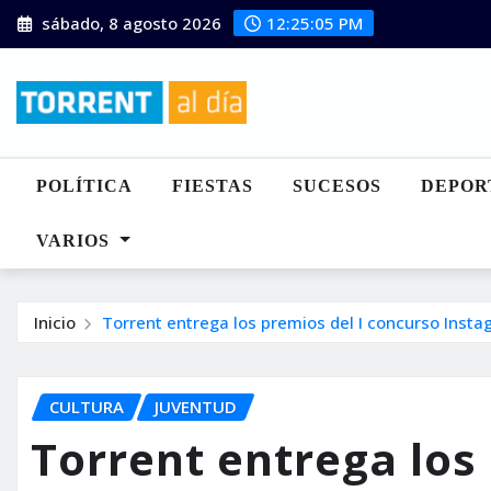
Saltar
sábado, 8 agosto 2026
12:25:07 PM
al
contenido
POLÍTICA
FIESTAS
SUCESOS
DEPOR
VARIOS
Inicio
Torrent entrega los premios del I concurso Ins
CULTURA
JUVENTUD
Torrent entrega los 