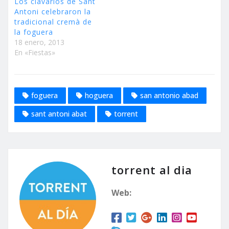
Los clavarios de Sant
Antoni celebraron la
tradicional cremà de
la foguera
18 enero, 2013
En «Fiestas»
foguera
hoguera
san antonio abad
sant antoni abat
torrent
torrent al dia
Web: