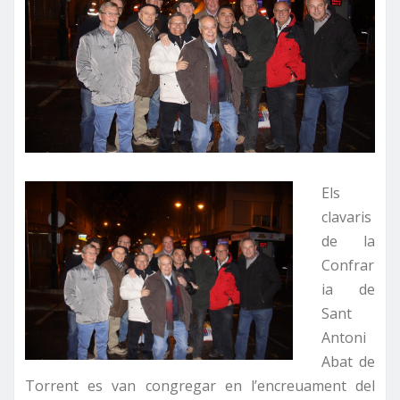
Els
clavaris
de
la
Confrar
ia
de
Sant
Antoni
Abat de
Torrent es van congregar en l’encreuament del