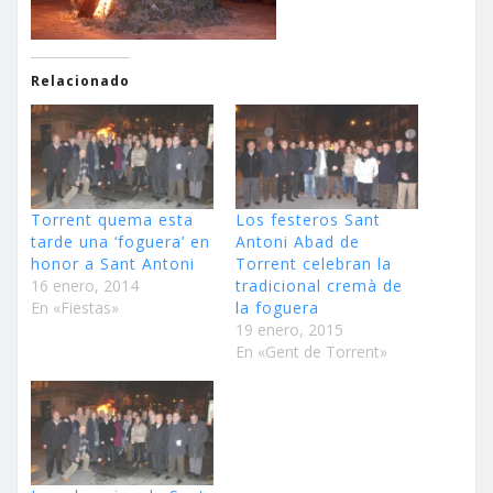
Relacionado
Torrent quema esta
Los festeros Sant
tarde una ‘foguera’ en
Antoni Abad de
honor a Sant Antoni
Torrent celebran la
16 enero, 2014
tradicional cremà de
En «Fiestas»
la foguera
19 enero, 2015
En «Gent de Torrent»