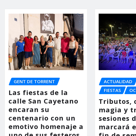
GENT DE TORRENT
ACTUALIDAD
FIESTAS
OC
Las fiestas de la
calle San Cayetano
Tributos, 
encaran su
magia y t
centenario con un
sesiones d
emotivo homenaje a
marcará e
uno de sus festeros
fin de se