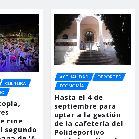
ACTUALIDAD
DEPORTES
CULTURA
ECONOMÍA
IO
Hasta el 4 de
copla,
septiembre para
res
optar a la gestión
e cine
de la cafetería del
l segundo
Polideportivo
mana de ‘A