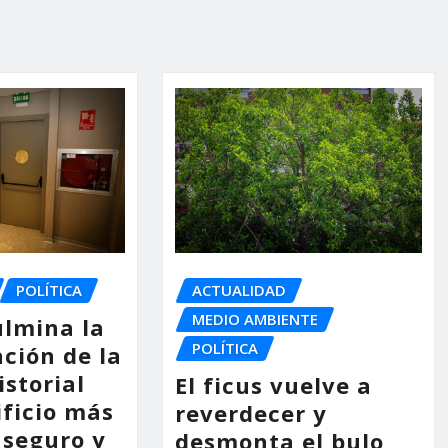
POLÍTICA
ACTUALIDAD
MEDIO AMBIENTE
ulmina la
POLÍTICA
ción de la
storial
El ficus vuelve a
ificio más
reverdecer y
 seguro y
desmonta el bulo