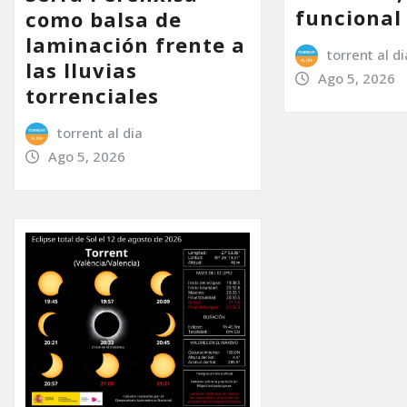
funcional
como balsa de
laminación frente a
torrent al di
las lluvias
Ago 5, 2026
torrenciales
torrent al dia
Ago 5, 2026