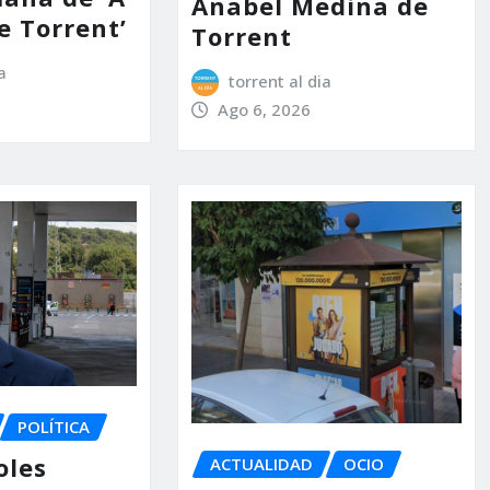
Anabel Medina de
e Torrent’
Torrent
a
torrent al dia
Ago 6, 2026
POLÍTICA
oles
ACTUALIDAD
OCIO