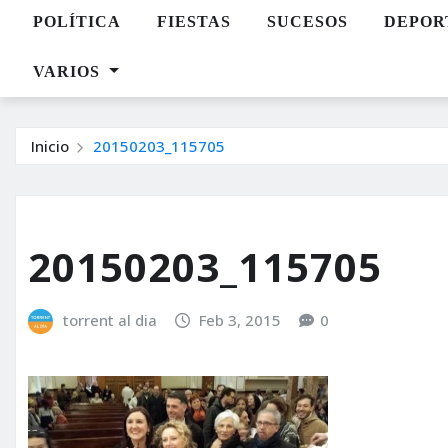
POLÍTICA
FIESTAS
SUCESOS
DEPOR
VARIOS
Inicio
20150203_115705
20150203_115705
torrent al dia
Feb 3, 2015
0