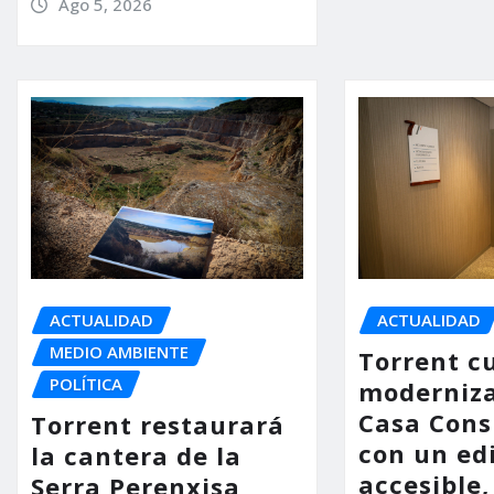
Ago 5, 2026
ACTUALIDAD
ACTUALIDAD
MEDIO AMBIENTE
Torrent c
POLÍTICA
moderniza
Casa Consi
Torrent restaurará
con un ed
la cantera de la
accesible,
Serra Perenxisa