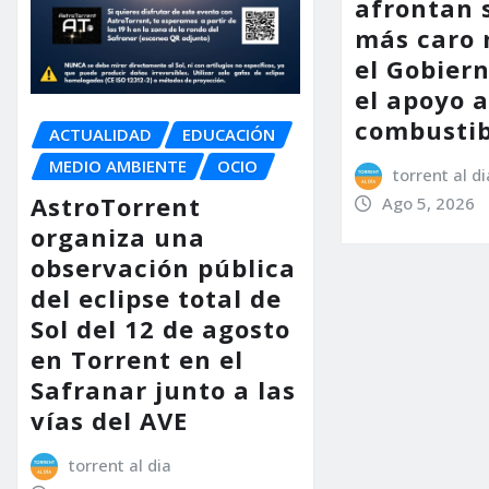
afrontan 
más caro 
el Gobier
el apoyo a
combustib
ACTUALIDAD
EDUCACIÓN
MEDIO AMBIENTE
OCIO
torrent al di
AstroTorrent
Ago 5, 2026
organiza una
observación pública
del eclipse total de
Sol del 12 de agosto
en Torrent en el
Safranar junto a las
vías del AVE
torrent al dia