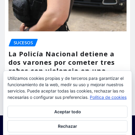
SUCESOS
La Policía Nacional detiene a
dos varones por cometer tres
robos con violencia en una
misma mañana
Utilizamos cookies propias y de terceros para garantizar el
funcionamiento de la web, medir su uso y mejorar nuestros
servicios. Puede aceptar todas las cookies, rechazar las no
torrent al dia
Ago 7, 2026
necesarias o configurar sus preferencias.
Política de cookies
Privacidad y cookies: este sitio usa cookies. Si continúas navegando
Aceptar todo
por él, aceptas su uso.
Para obtener más información, incluido cómo gestionar las cookies,
Rechazar
consulta:
Política de cookies