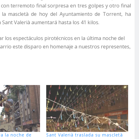
on terremoto final sorpresa en tres golpes y otro final
r la mascletà de hoy del Ayuntamiento de Torrent, ha
n Sant Valerià aumentará hasta los 41 kilos.
r los espectáculos pirotécnicos en la última noche del
 barrio este disparo en homenaje a nuestros representes,
ra la noche de
Sant Valerià traslada su mascletà