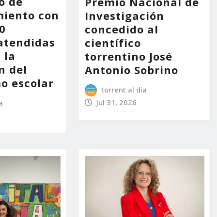
o de
Premio Nacional de
iento con
Investigación
0
concedido al
atendidas
científico
 la
torrentino José
n del
Antonio Sobrino
o escolar
torrent al dia
Jul 31, 2026
a