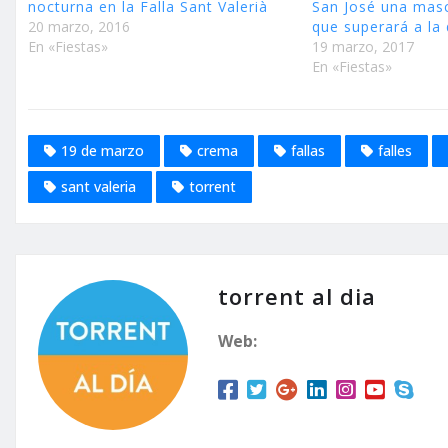
nocturna en la Falla Sant Valerià
San José una masc
20 marzo, 2016
que superará a la
En «Fiestas»
19 marzo, 2017
En «Fiestas»
19 de marzo
crema
fallas
falles
sant valeria
torrent
torrent al dia
Web: