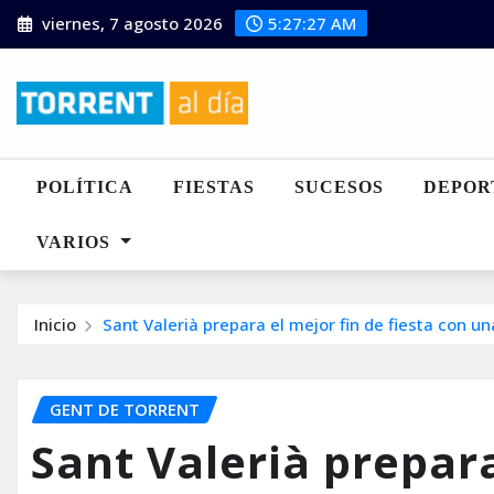
Saltar
viernes, 7 agosto 2026
5:27:29 AM
al
contenido
POLÍTICA
FIESTAS
SUCESOS
DEPOR
VARIOS
Inicio
Sant Valerià prepara el mejor fin de fiesta con 
GENT DE TORRENT
Sant Valerià prepara