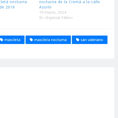
letà nocturna
nocturna de la Cremà a la calle
 de 2016
Azorín
19 marzo, 2024
En «Especial Falles»
mascleta
mascleta nocturna
san valeriano