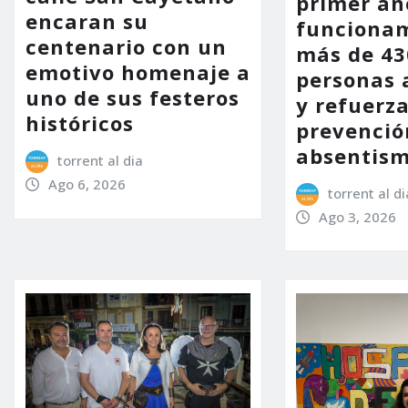
primer añ
encaran su
funcionam
centenario con un
más de 43
emotivo homenaje a
personas 
uno de sus festeros
y refuerza
históricos
prevenció
absentism
torrent al dia
Ago 6, 2026
torrent al di
Ago 3, 2026