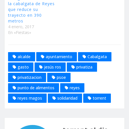
la cabalgata de Reyes
que reduce su
trayecto en 390
metros
4 enero, 2017
En «Fiestas»
alcalde
ayuntamiento
Cabalgata
gasto
jesús ros
privatiza
privatizacion
psoe
punto de alimentos
reyes
reyes magos
solidaridad
torrent