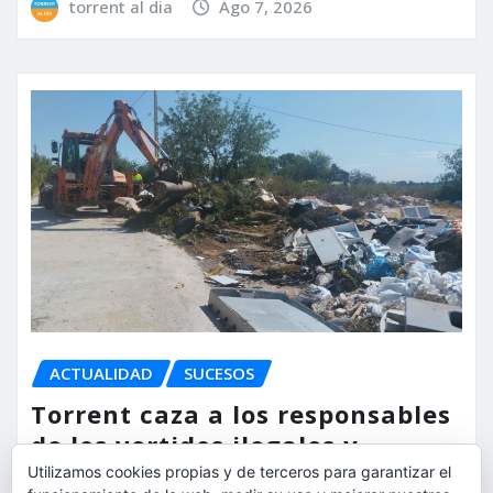
torrent al dia
Ago 7, 2026
ACTUALIDAD
SUCESOS
Torrent caza a los responsables
de los vertidos ilegales y
endurece las sanciones
Utilizamos cookies propias y de terceros para garantizar el