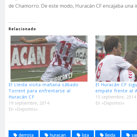
de Chamorro. De este modo, Huracán CF encajaba una i
Relacionado
El Lleida visita mañana sábado
El Huracán CF sigu
Torrent para enfrentarse al
empate frente al 
Huracán CF
15 septiembre, 2014
19 septiembre, 2014
En «Deportes»
En «Deportes»
derrota
huracan
liga
lleida
sa