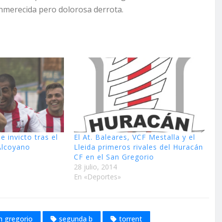
nmerecida pero dolorosa derrota.
e invicto tras el
El At. Baleares, VCF Mestalla y el
Alcoyano
Lleida primeros rivales del Huracán
CF en el San Gregorio
28 julio, 2014
En «Deportes»
n gregorio
segunda b
torrent