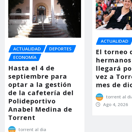
ACTUALIDAD
ACTUALIDAD
DEPORTES
El torneo 
ECONOMÍA
hermanos
Hasta el 4 de
llegará p
septiembre para
vez a Torr
optar a la gestión
mes de di
de la cafetería del
torrent al di
Polideportivo
Ago 4, 2026
Anabel Medina de
Torrent
torrent al dia