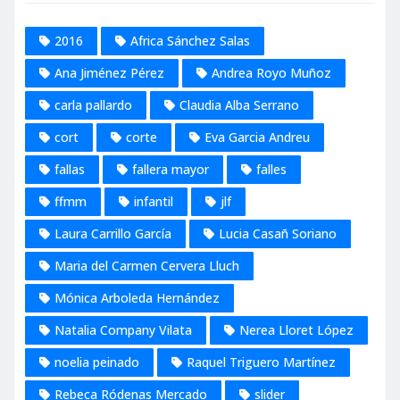
2016
Africa Sánchez Salas
Ana Jiménez Pérez
Andrea Royo Muñoz
carla pallardo
Claudia Alba Serrano
cort
corte
Eva Garcia Andreu
fallas
fallera mayor
falles
ffmm
infantil
jlf
Laura Carrillo García
Lucia Casañ Soriano
Maria del Carmen Cervera Lluch
Mónica Arboleda Hernández
Natalia Company Vilata
Nerea Lloret López
noelia peinado
Raquel Triguero Martínez
Rebeca Ródenas Mercado
slider