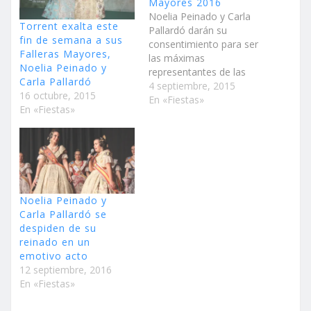
Mayores 2016
Noelia Peinado y Carla
Torrent exalta este
Pallardó darán su
fin de semana a sus
consentimiento para ser
Falleras Mayores,
las máximas
Noelia Peinado y
representantes de las
Carla Pallardó
fallas de Torrent
4 septiembre, 2015
16 octubre, 2015
Después de la
En «Fiestas»
En «Fiestas»
proclamación y tras el
parón estival, las fallas
de Torrent comienzan
con ilusión el nuevo
curso fallero. Este fin de
semana, la capital de
L’Horta Sud celebrará la
Noelia Peinado y
demanà…
Carla Pallardó se
despiden de su
reinado en un
emotivo acto
12 septiembre, 2016
En «Fiestas»